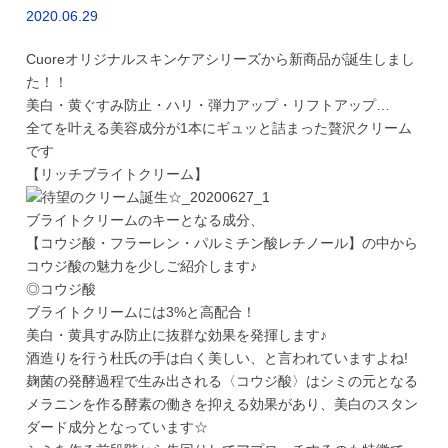
2020.06.29
Cuoreオリジナルスキンケアシリーズから新商品が誕生しまし
た！！
美白・黄ぐすみ防止・ハリ・弾力アップ・リフトアップ…
全てを叶える美容成分が1本にギュッと詰まった贅沢クリーム
です
【リッチブライトクリーム】
ブライトクリームのキーとなる成分、
【コウジ酸・フラーレン・パルミチン酸レチノール】の中から
コウジ酸の魅力を少しご紹介します♪
◎コウジ酸
ブライトクリームには3%と高配合！
美白・黄具すみ防止に抜群な効果を発揮します♪
酒造りを行う杜氏の手は白く美しい、と言われていますよね!
麹菌の発酵過程で生み出される〈コウジ酸〉はシミの元となる
メラニンを作る酵素の働きを抑える効果があり、美白のスタン
ダード成分となっています☆